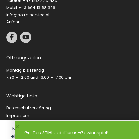
Telefon
+43 5522 23 433
Mobil
+43 664 13 58 396
info@skaletservice.at
Anfahrt
F
Y
a
o
c
u
e
t
Öffnungszeiten
b
u
o
b
Montag bis Freitag
o
e
k
7:30 – 12:00 und 13:00 – 17:00 Uhr
-
f
Wichtige Links
Datenschutzerklärung
Impressum
AGB
Mit dem Besuch unserer Website erklären Sie sich
Versandarten & Kosten
Großes STIHL Jubiläums-Gewinnspiel!
einverstanden mit unserer
Datenschutzerklärung
Widerrufsbelehrung