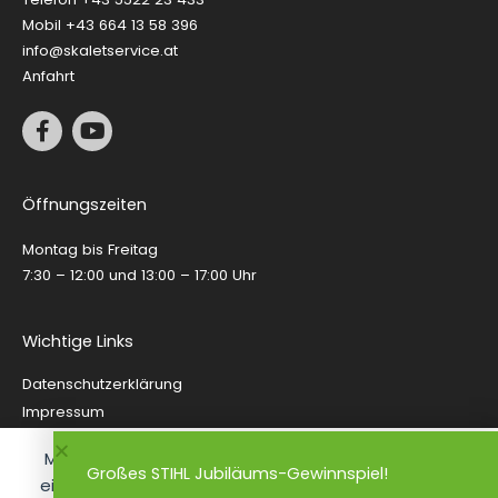
Mobil
+43 664 13 58 396
info@skaletservice.at
Anfahrt
F
Y
a
o
c
u
e
t
Öffnungszeiten
b
u
o
b
Montag bis Freitag
o
e
k
7:30 – 12:00 und 13:00 – 17:00 Uhr
-
f
Wichtige Links
Datenschutzerklärung
Impressum
AGB
Mit dem Besuch unserer Website erklären Sie sich
Versandarten & Kosten
Großes STIHL Jubiläums-Gewinnspiel!
einverstanden mit unserer
Datenschutzerklärung
Widerrufsbelehrung