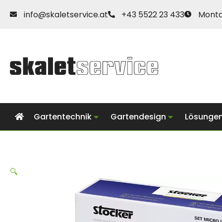
Zum
info@skaletservice.at
+43 5522 23 433
Montag
Inhalt
springen
Gartentechnik
Gartendesign
Lösungen
🔍