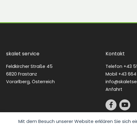
skalet service
Kontakt
Feldkircher Straße 45
Telefon
+43 5
6820 Frastanz
Mobil
+43 664 
Vorarlberg, Österreich
info@skaletse
Anfahrt
F
Y
a
o
c
u
e
t
Mit dem Besuch unserer Website erklären Sie sich e
b
u
o
b