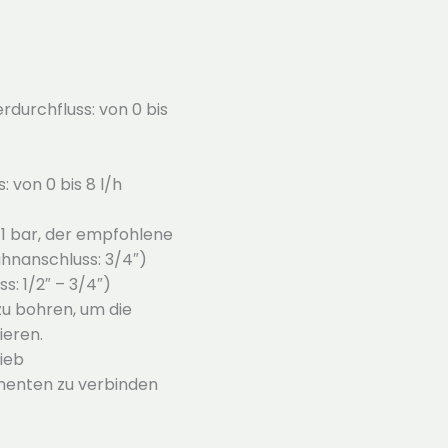
rdurchfluss: von 0 bis
 von 0 bis 8 l/h
 1 bar, der empfohlene
ahnanschluss: 3/4″)
: 1/2″ – 3/4″)
zu bohren, um die
ieren.
rieb
nenten zu verbinden