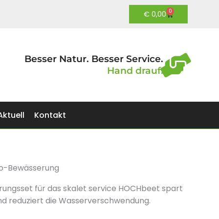
0
Warenkorb
€
0,00
Besser Natur. Besser Service.
Hand drauf.
Aktuell
Kontakt
o-Bewässerung
ungsset für das skalet service HOCHbeet spart
und reduziert die Wasserverschwendung.