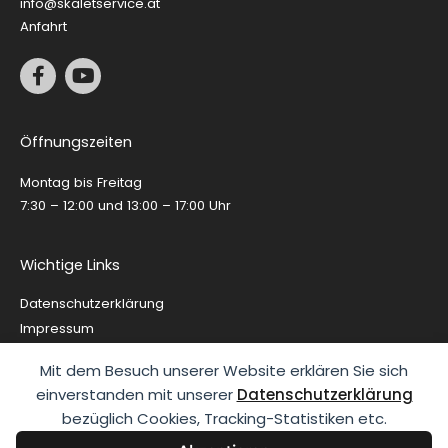
info@skaletservice.at
Anfahrt
F
Y
a
o
c
u
e
t
Öffnungszeiten
b
u
o
b
Montag bis Freitag
o
e
k
7:30 – 12:00 und 13:00 – 17:00 Uhr
-
f
Wichtige Links
Datenschutzerklärung
Impressum
AGB
Mit dem Besuch unserer Website erklären Sie sich
Versandarten & Kosten
einverstanden mit unserer
Datenschutzerklärung
Widerrufsbelehrung
bezüglich Cookies, Tracking-Statistiken etc.
Zahlungsarten